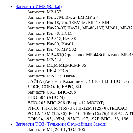
Запчасти ИМЗ (Baikal)
Запчасти МР-153
Запчасти Иж-27М, Иж-27ЕМ,МР-27
Запчасти Иж-18, Иж-18ЕМ-М, МР-18-МН
Запчасти Иж-79-9Т, Иж-71, МР-80-13Т, МР-81, МР-37
Запчасти Иж-78, ПСМ
Запчасти МР-512,ИЖ-38
Запчасти Иж-60, Иж-61
Запчасти Иж-46, МР-532
Запчасти МР-461(Стражник), МР-446(Ярыгин), МР-3
Запчасти МР-514
Запчасти МЦМ,МЦМК,МР-35
Запчасти ПБ-4 "ОСА"
Запчасти МР-313, Наган
САЙГА (Автомат Калашникова)ВПО-133, ВПО-136
ЛОСЬ, СОБОЛЬ, БАРС, БИ
Запчасти СКС, ВПО-208
ВПО-504 (АПС-М)
ВПО-205 ВПО-206 (Вепрь-12 МОЛОТ)
РП-16, РП-16М (16х70), РП-12М (12х70), (БЕКАС)
РС-12,-12М (12х76), РС-16,-16М (16х76)(БЕКАС-АВ
СОК-94, -95, -95М, -95МС, -97, -97Р, ВПО-133, 136
Запчасти ТОЗ (Тульский Оружейный Завод)
Запчасти МЦ 20-01, ТОЗ-106