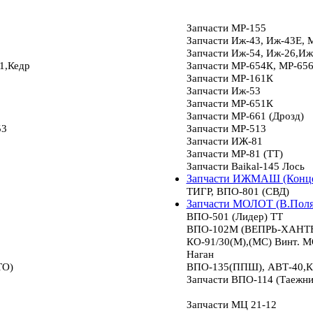
Запчасти МР-155
Запчасти Иж-43, Иж-43Е, 
Запчасти Иж-54, Иж-26,Иж
1,Кедр
Запчасти МР-654К, МР-65
Запчасти МР-161К
Запчасти Иж-53
Запчасти МР-651К
Запчасти МР-661 (Дрозд)
53
Запчасти МР-513
Запчасти ИЖ-81
Запчасти МР-81 (ТТ)
Запчасти Baikal-145 Лось
Запчасти ИЖМАШ (Конце
ТИГР, ВПО-801 (СВД)
Запчасти МОЛОТ (В.Пол
ВПО-501 (Лидер) ТТ
ВПО-102М (ВЕПРЬ-ХАНТЕР
КО-91/30(М),(МС) Винт.
Наган
ТО)
ВПО-135(ППШ), АВТ-40,К
Запчасти ВПО-114 (Таежни
Запчасти МЦ 21-12