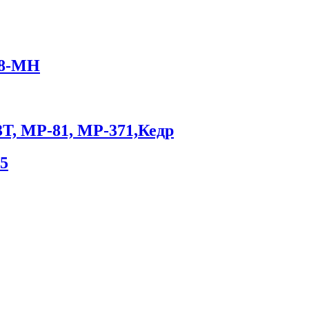
18-МН
3Т, МР-81, МР-371,Кедр
5