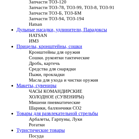
Запчасти ТОЗ-120
Запчасти ТОЗ-78, ТОЗ-99, ТОЗ-8, ТОЗ-91
Запчасти ТОЗ-Б, ТОЗ-БМ
Запчасти ТОЗ-94, ТОЗ-194
Hatsan
Дульные насадки, удлинители, Парадоксы
HATSAN
ИМЗ
Прицелы, кронштейны, сошки
Кронштейны для оружия
Сошки. рукоятки тактические
Дробь, картечь
Средства для снарядки
Пыжи, прокладки
Масла для ухода и чистки оружия
Макеты, сувениры
ЧАСЫ КОМАНДИРСКИЕ
ХОЛОДНОЕ (СУВЕНИРЫ)
Мишени пневматические
Шарики, баллончики СО2
Товары для развлекательной стрельбы
Арбалеты, Гарпуны, Луки
Рогатки
Туристические товары
Посуда