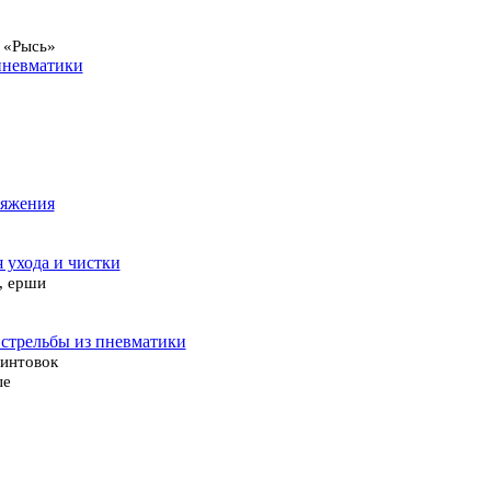
 «Рысь»
пневматики
ряжения
я ухода и чистки
, ерши
 стрельбы из пневматики
винтовок
ые