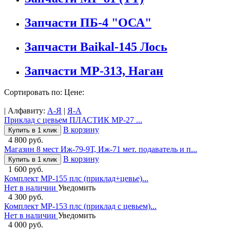
Запчасти ПБ-4 "ОСА"
Запчасти Baikal-145 Лось
Запчасти МР-313, Наган
Сортировать по: Цене:
| Алфавиту:
А-Я
|
Я-А
Приклад с цевьем ПЛАСТИК МР-27 ...
В корзину
Купить в 1 клик
4 800 руб.
Магазин 8 мест Иж-79-9Т, Иж-71 мет. подаватель и п...
В корзину
Купить в 1 клик
1 600 руб.
Комплект МР-155 плс (приклад+цевье)...
Нет в наличии
Уведомить
4 300 руб.
Комплект МР-153 плс (приклад с цевьем)...
Нет в наличии
Уведомить
4 000 руб.