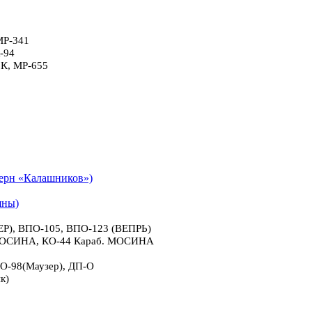
МР-341
-94
6К, МР-655
рн «Калашников»)
яны)
), ВПО-105, ВПО-123 (ВЕПРЬ)
 МОСИНА, КО-44 Караб. МОСИНА
О-98(Маузер), ДП-О
к)